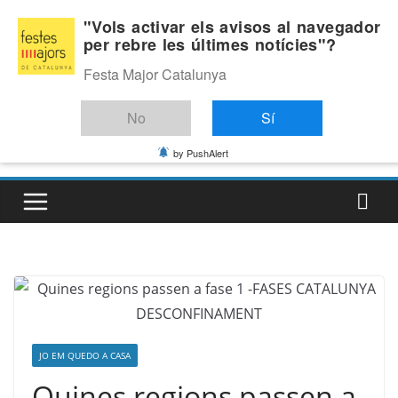
Skip
Dijous, agost 6, 2026
"Vols activar els avisos al navegador
to
per rebre les últimes notícies"?
Última:
content
Festa Major Catalunya
No
Sí
by PushAlert
JO EM QUEDO A CASA
Quines regions passen a