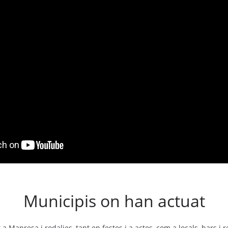
Municipis on han actuat
a Manresa i rodalies, tant en festes i a actes, com a locals, bars i 