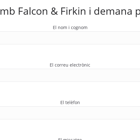
mb Falcon & Firkin i demana 
El nom i cognom
El correu electrònic
El telèfon
El missatge