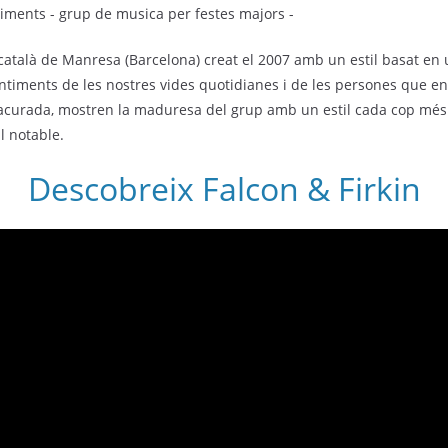
català de Manresa (Barcelona) creat el 2007 amb un estil basat en u
entiments de les nostres vides quotidianes i de les persones que en
ca acurada, mostren la maduresa del grup amb un estil cada cop m
l notable.
Descobreix Falcon & Firkin