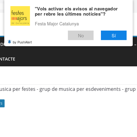
"Vols activar els avisos al navegador
per rebre les últimes notícies"?
Festa Major Catalunya
No
Sí
by PushAlert
EDIEVALS – AGENDA DE FIRES MEDIEVALS 2026
FIRES I FESTES 
NTACTE
TS