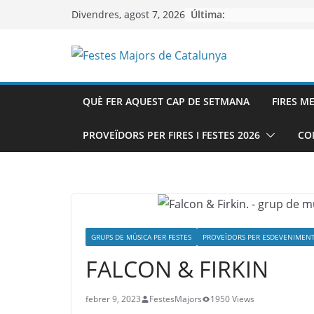
Skip
Última:
Divendres, agost 7, 2026
to
content
QUÈ FER AQUEST CAP DE SETMANA
FIRES M
PROVEÏDORS PER FIRES I FESTES 2026
CO
GRUPS DE MÚSICA PER FESTES
PROVEÏDORS PER ESDEVENIMEN
FALCON & FIRKIN
febrer 9, 2023
FestesMajors
1950 Views