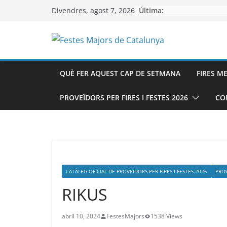
Skip
Última:
Divendres, agost 7, 2026
to
content
QUÈ FER AQUEST CAP DE SETMANA
FIRES M
PROVEÏDORS PER FIRES I FESTES 2026
CO
CATÀLEG OFICIAL DE PROVEÏDORS PER FIRES I FESTES 2026
PRO
RIKUS
abril 10, 2024
FestesMajors
1538 Views