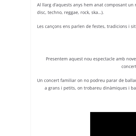
Al llarg d’aquests anys hem anat composant un mu
disc, techno, reggae, rock, ska…).
Les cançons ens parlen de festes, tradicions i s
Presentem aquest nou espectacle amb noves
concert
Un concert familiar on no podreu parar de ballar
a grans i petits, on trobareu dinàmiques i ba