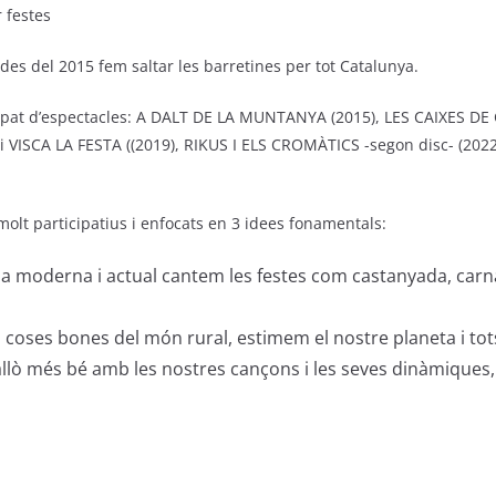
es del 2015 fem saltar les barretines per tot Catalunya.
grapat d’espectacles: A DALT DE LA MUNTANYA (2015), LES CAIXES DE
 VISCA LA FESTA ((2019), RIKUS I ELS CROMÀTICS -segon disc- (2
molt participatius i enfocats en 3 idees fonamentals:
da moderna i actual cantem les festes com castanyada, carna
coses bones del món rural, estimem el nostre planeta i tots
allò més bé amb les nostres cançons i les seves dinàmiques