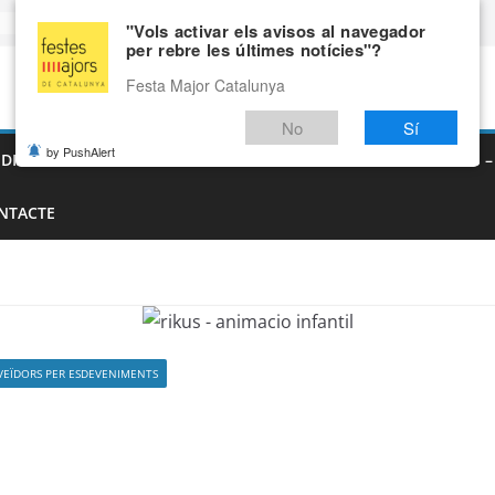
"Vols activar els avisos al navegador
per rebre les últimes notícies"?
Festa Major Catalunya
No
Sí
by PushAlert
EDIEVALS – AGENDA DE FIRES MEDIEVALS 2026
FIRES I FESTES 
NTACTE
VEÏDORS PER ESDEVENIMENTS