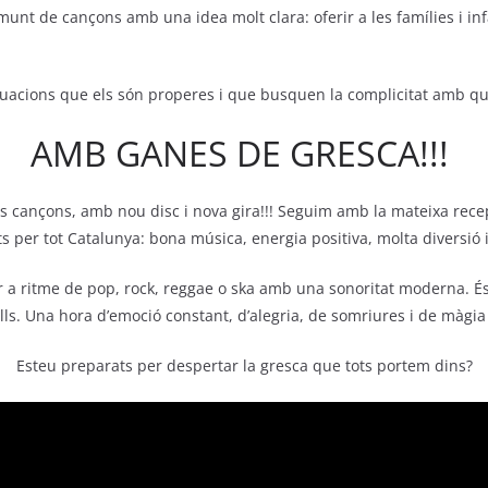
nt de cançons amb una idea molt clara: oferir a les famílies i infa
ituacions que els són properes i que busquen la complicitat amb qui
AMB GANES DE GRESCA!!!
 cançons, amb nou disc i nova gira!!! Seguim amb la mateixa re
s per tot Catalunya: bona música, energia positiva, molta diversió i
 a ritme de pop, rock, reggae o ska amb una sonoritat moderna. És
lls. Una hora d’emoció constant, d’alegria, de somriures i de màgia 
Esteu preparats per despertar la gresca que tots portem dins?