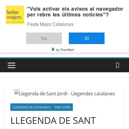
Skip
Dijous, agost 6, 2026
"Vols activar els avisos al navegador
to
per rebre les últimes notícies"?
Última:
content
Festa Major Catalunya
No
Sí
by PushAlert
LLEGENDES DE CATALUNYA
SANT JORDI
LLEGENDA DE SANT