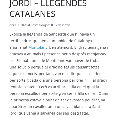
JORDI – LLEGENDES
CATALANES
abril 9, 2026
FestesMajors
3758 Views
Explica la llegenda de Sant Jordi que hi havia
un
terrible drac que tenia un poblet de Catalunya
anomenat
Montblanc,
ben atemorit. El drac tenia gana i
atacava a animals i persones per a després menjar-se
-
les
. Els habitants de Montblanc van haver de trobar
una solució perquè el drac no seguís causant totes
aquestes morts, per tant, van decidir que escollirien
per sorteig cada dia una persona per oferir-i
li
al drac i
tenir-lo content. Però va arribar el dia en el qual la
persona escollida per sorteig va ser la filla del rei. Quan
la princesa estava a punt de ser devorada pel drac, va
aparèixer un cavaller amb un cavall blanc, era Sant
Jordi que venia a salvar-la del seu destí fatal.