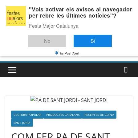
Skip
Diumenge, agost 9, 2026
"Vols activar els avisos al navegador
to
per rebre les últimes notícies"?
Última:
content
Festa Major Catalunya
No
Sí
by PushAlert
CULTURA POPULAR
PRODUCTES CATALANS
RECEPTES DE CUINA
SANT JORDI
COM FER PA DE SANT