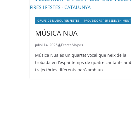
GRUPS DE MÚSICA PER FESTES
PROVEÏDORS PER ESDEVENIMENT
MÚSICA NUA
juliol 14, 2026
FestesMajors
Música Nua és un quartet vocal que neix de la
trobada en l’espai-temps de quatre cantants am
trajectòries diferents però amb un