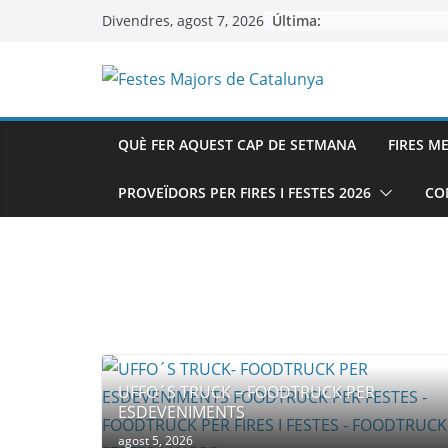
Skip
Última:
Divendres, agost 7, 2026
to
content
QUÈ FER AQUEST CAP DE SETMANA
FIRES M
PROVEÏDORS PER FIRES I FESTES 2026
CO
UFFO´S TRUCK – FOODTRUCK PER
ESDEVENIMENTS
agost 5, 2026