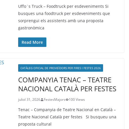
Uffo´s Truck – Foodtruck per esdeveniments Si
busques una foodtruck per esdeveniments que
sorprengui els assistents amb una proposta
gastronòmica
Read More
CATÀLEG OFICIAL DE PROVEÏDORS PER FIRES I FESTES 2026
COMPANYIA TENAC – TEATRE
NACIONAL CATALÀ PER FESTES
juliol 31, 2026
FestesMajors
100 Views
Tenac – Companyia de Teatre Nacional en Català –
Teatre Nacional Català per festes Si busqueu una
proposta cultural