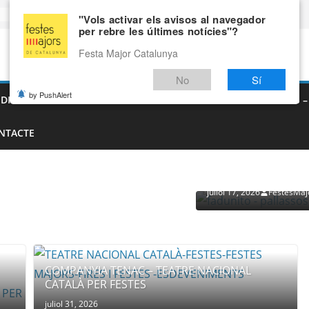
"Vols activar els avisos al navegador
per rebre les últimes notícies"?
Festa Major Catalunya
No
Sí
by PushAlert
EDIEVALS – AGENDA DE FIRES MEDIEVALS 2026
FIRES I FESTES 
NTACTE
PROVEÏDORS PER ESDEVENI
PALLASSOS
juliol 17, 2026
FestesMaj
COMPANYIA TENAC – TEATRE NACIONAL
CATALÀ PER FESTES
juliol 31, 2026