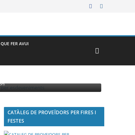
– QUE FER AVUI
MENTS
ors
CATÀLEG DE PROVEÏDORS PER FIRES I
FESTES