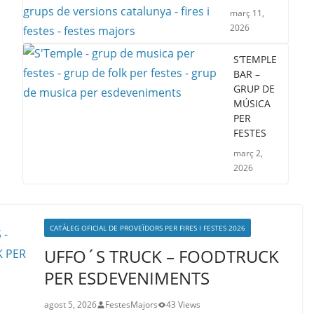
març 11,
2026
S’TEMPLE
BAR –
GRUP DE
MÚSICA
PER
FESTES
març 2,
2026
CATÀLEG OFICIAL DE PROVEÏDORS PER FIRES I FESTES 2026
UFFO´S TRUCK – FOODTRUCK
PER ESDEVENIMENTS
agost 5, 2026
FestesMajors
43 Views