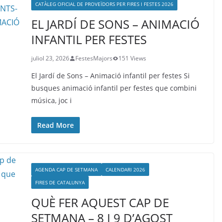
CATÀLEG OFICIAL DE PROVEÏDORS PER FIRES I FESTES 2026
EL JARDÍ DE SONS – ANIMACIÓ
INFANTIL PER FESTES
juliol 23, 2026
FestesMajors
151 Views
El Jardí de Sons – Animació infantil per festes Si
busques animació infantil per festes que combini
música, joc i
Read More
AGENDA CAP DE SETMANA
CALENDARI 2026
FIRES DE CATALUNYA
QUÈ FER AQUEST CAP DE
SETMANA – 8 I 9 D’AGOST