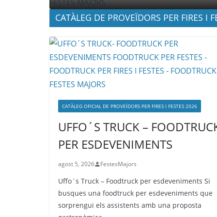
CATÀLEG DE PROVEÏDORS PER FIRES I F
CATÀLEG OFICIAL DE PROVEÏDORS PER FIRES I FESTES 2026
UFFO´S TRUCK – FOODTRUC
PER ESDEVENIMENTS
agost 5, 2026
FestesMajors
Uffo´s Truck – Foodtruck per esdeveniments Si
busques una foodtruck per esdeveniments que
sorprengui els assistents amb una proposta