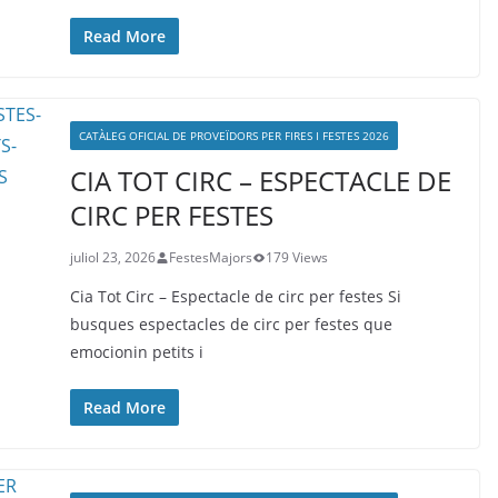
Read More
CATÀLEG OFICIAL DE PROVEÏDORS PER FIRES I FESTES 2026
CIA TOT CIRC – ESPECTACLE DE
CIRC PER FESTES
juliol 23, 2026
FestesMajors
179 Views
Cia Tot Circ – Espectacle de circ per festes Si
busques espectacles de circ per festes que
emocionin petits i
Read More