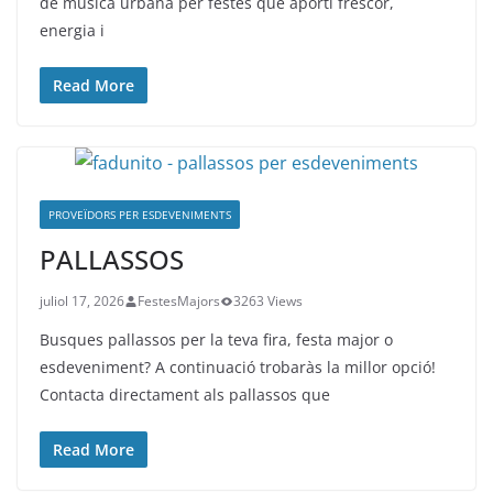
de música urbana per festes que aporti frescor,
energia i
Read More
PROVEÏDORS PER ESDEVENIMENTS
PALLASSOS
juliol 17, 2026
FestesMajors
3263 Views
Busques pallassos per la teva fira, festa major o
esdeveniment? A continuació trobaràs la millor opció!
Contacta directament als pallassos que
Read More