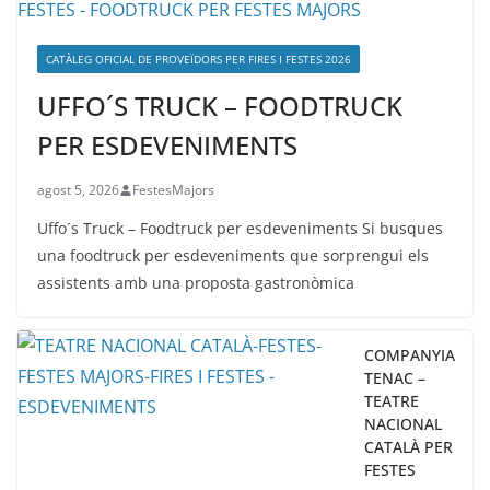
CATÀLEG OFICIAL DE PROVEÏDORS PER FIRES I FESTES 2026
UFFO´S TRUCK – FOODTRUCK
PER ESDEVENIMENTS
agost 5, 2026
FestesMajors
Uffo´s Truck – Foodtruck per esdeveniments Si busques
una foodtruck per esdeveniments que sorprengui els
assistents amb una proposta gastronòmica
COMPANYIA
TENAC –
TEATRE
NACIONAL
CATALÀ PER
FESTES