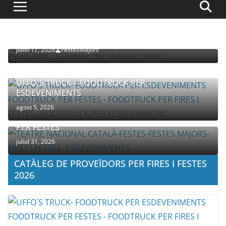
PROVEÏDORS PER ESDEVENIMENTS
PALLASSOS
juliol 17, 2026
FestesMajors
UFFO´S TRUCK – FOODTRUCK PER
ESDEVENIMENTS
agost 5, 2026
COMPANYIA TENAC – TEATRE NACIONAL CATALÀ
PER FESTES
juliol 31, 2026
CATÀLEG DE PROVEÏDORS PER FIRES I FESTES
2026