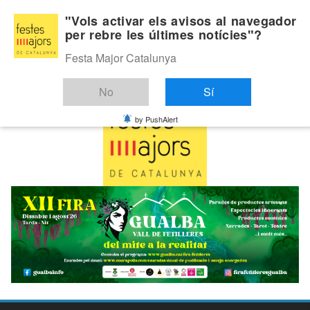
Skip
Dissabte, agost 8, 2026
"Vols activar els avisos al navegador
to
per rebre les últimes notícies"?
Última:
content
Festa Major Catalunya
No
Sí
by PushAlert