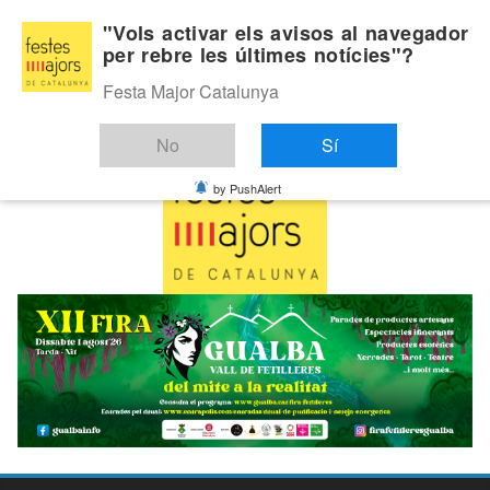
Skip
Dissabte, agost 8, 2026
"Vols activar els avisos al navegador
to
per rebre les últimes notícies"?
Última:
content
Festa Major Catalunya
No
Sí
by PushAlert