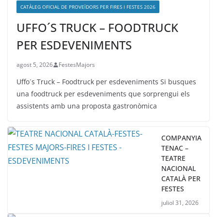
CATÀLEG OFICIAL DE PROVEÏDORS PER FIRES I FESTES 2026
UFFO´S TRUCK – FOODTRUCK
PER ESDEVENIMENTS
agost 5, 2026
FestesMajors
Uffo´s Truck – Foodtruck per esdeveniments Si busques
una foodtruck per esdeveniments que sorprengui els
assistents amb una proposta gastronòmica
COMPANYIA
TENAC –
TEATRE
NACIONAL
CATALÀ PER
FESTES
juliol 31, 2026