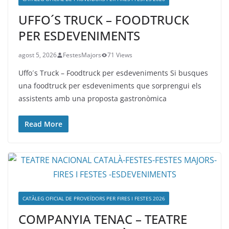
UFFO´S TRUCK – FOODTRUCK
PER ESDEVENIMENTS
agost 5, 2026
FestesMajors
71 Views
Uffo´s Truck – Foodtruck per esdeveniments Si busques
una foodtruck per esdeveniments que sorprengui els
assistents amb una proposta gastronòmica
Read More
CATÀLEG OFICIAL DE PROVEÏDORS PER FIRES I FESTES 2026
COMPANYIA TENAC – TEATRE