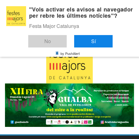
Skip
Dissabte, agost 8, 2026
"Vols activar els avisos al navegador
to
per rebre les últimes notícies"?
Última:
content
Festa Major Catalunya
No
Sí
by PushAlert