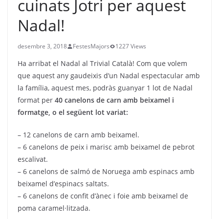
cuinats Jotri per aquest
Nadal!
desembre 3, 2018
FestesMajors
1227 Views
Ha arribat el Nadal al Trivial Català! Com que volem
que aquest any gaudeixis d’un Nadal espectacular amb
la família, aquest mes, podràs guanyar 1 lot de Nadal
format per
40 canelons de carn amb beixamel i
formatge, o el següent lot variat:
– 12 canelons de carn amb beixamel.
– 6 canelons de peix i marisc amb beixamel de pebrot
escalivat.
– 6 canelons de salmó de Noruega amb espinacs amb
beixamel d’espinacs saltats.
– 6 canelons de confit d’ànec i foie amb beixamel de
poma caramel·litzada.