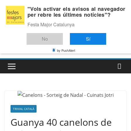
Skip
Divendres, agost 7, 2026
"Vols activar els avisos al navegador
to
per rebre les últimes notícies"?
Última:
content
Festa Major Catalunya
No
Sí
by PushAlert
TRIVIAL CATALÀ
Guanya 40 canelons de