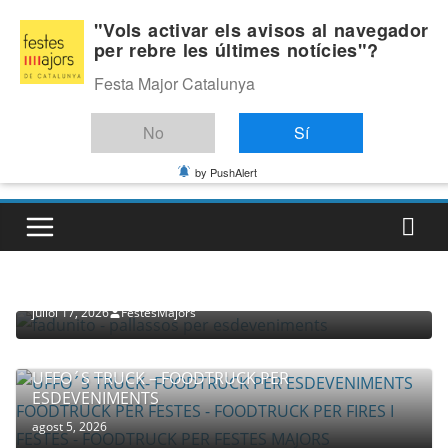
Skip
Divendres, agost 7, 2026
"Vols activar els avisos al navegador
to
per rebre les últimes notícies"?
Última:
content
Festa Major Catalunya
No
Sí
by PushAlert
PROVEÏDORS PER ESDEVENIMENTS
PALLASSOS
juliol 17, 2026
FestesMajors
UFFO´S TRUCK – FOODTRUCK PER
ESDEVENIMENTS
agost 5, 2026
COMPANYIA TENAC – TEATRE NACIONAL CATALÀ