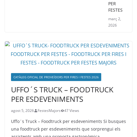
PER
FESTES
març 2,
2026
CATÀLEG OFICIAL DE PROVEÏDORS PER FIRES I FESTES 2026
UFFO´S TRUCK – FOODTRUCK
PER ESDEVENIMENTS
agost 5, 2026
FestesMajors
47 Views
Uffo´s Truck – Foodtruck per esdeveniments Si busques
una foodtruck per esdeveniments que sorprengui els
assistents amb una proposta gastronòmica