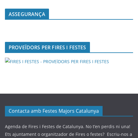
ASSEGURANÇA
PROVEÏDORS PER FIRES I FESTES
Contacta amb Festes Majors Catalunya
Agenda de Fires i Festes de Catalunya. No t’en perdis ni una!
Ets ajuntament o organitzador de Fires o festes? Escriu-nos a