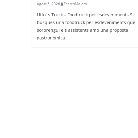
agost 5, 2026
FestesMajors
Uffo´s Truck – Foodtruck per esdeveniments Si
busques una foodtruck per esdeveniments que
sorprengui els assistents amb una proposta
gastronòmica