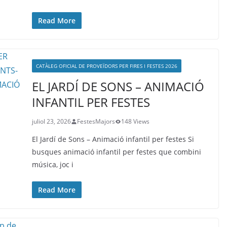
Read More
CATÀLEG OFICIAL DE PROVEÏDORS PER FIRES I FESTES 2026
EL JARDÍ DE SONS – ANIMACIÓ
INFANTIL PER FESTES
juliol 23, 2026
FestesMajors
148 Views
El Jardí de Sons – Animació infantil per festes Si
busques animació infantil per festes que combini
música, joc i
Read More