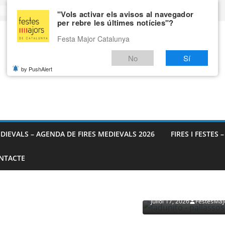
"Vols activar els avisos al navegador
per rebre les últimes notícies"?
Festa Major Catalunya
No
Sí
by PushAlert
EDIEVALS – AGENDA DE FIRES MEDIEVALS 2026
FIRES I FESTES 
NTACTE
PROVEÏDORS PER ESDEVENI
PALLASSOS
juliol 17, 2026
FestesMaj