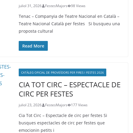
juliol 31, 2026
FestesMajors
98 Views
Tenac – Companyia de Teatre Nacional en Català –
Teatre Nacional Català per festes Si busqueu una
proposta cultural
Read More
CATÀLEG OFICIAL DE PROVEÏDORS PER FIRES I FESTES 2026
CIA TOT CIRC – ESPECTACLE DE
CIRC PER FESTES
juliol 23, 2026
FestesMajors
177 Views
Cia Tot Circ – Espectacle de circ per festes Si
busques espectacles de circ per festes que
emocionin petits i