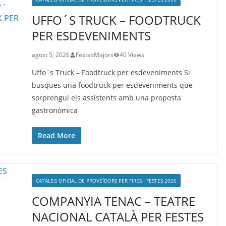
UFFO´S TRUCK – FOODTRUCK
PER ESDEVENIMENTS
agost 5, 2026
FestesMajors
40 Views
Uffo´s Truck – Foodtruck per esdeveniments Si
busques una foodtruck per esdeveniments que
sorprengui els assistents amb una proposta
gastronòmica
Read More
CATÀLEG OFICIAL DE PROVEÏDORS PER FIRES I FESTES 2026
COMPANYIA TENAC – TEATRE
NACIONAL CATALÀ PER FESTES