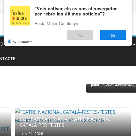
"Vols activar els avisos al navegador
per rebre les últimes notícies"?
Festa Major Catalunya
No
Sí
by PushAlert
EDIEVALS – AGENDA DE FIRES MEDIEVALS 2026
FIRES I FESTES 
NTACTE
PROVEÏDORS PER ESDEVENI
PALLASSOS
juliol 17, 2026
FestesMaj
COMPANYIA TENAC – TEATRE NACIONAL
CATALÀ PER FESTES
juliol 31, 2026