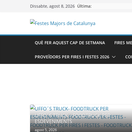
Skip
Última:
Dissabte, agost 8, 2026
to
content
QUÈ FER AQUEST CAP DE SETMANA
FIRES M
PROVEÏDORS PER FIRES I FESTES 2026
CO
UFFO´S TRUCK – FOODTRUCK PER
ESDEVENIMENTS
agost 5, 2026