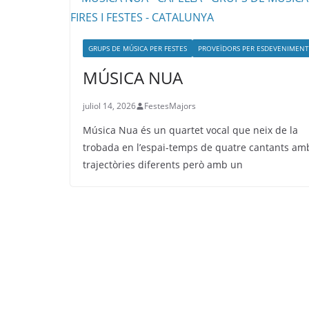
GRUPS DE MÚSICA PER FESTES
PROVEÏDORS PER ESDEVENIMENT
MÚSICA NUA
juliol 14, 2026
FestesMajors
Música Nua és un quartet vocal que neix de la
trobada en l’espai-temps de quatre cantants am
trajectòries diferents però amb un