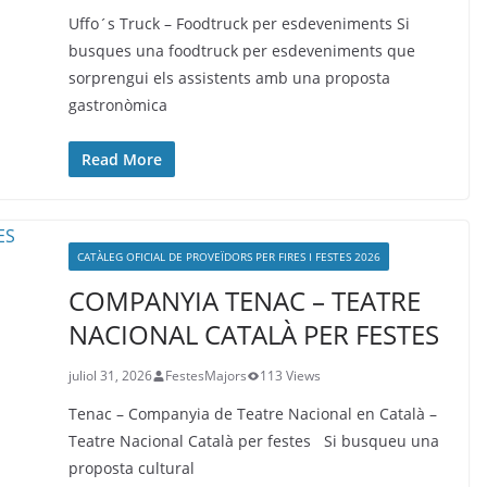
Uffo´s Truck – Foodtruck per esdeveniments Si
busques una foodtruck per esdeveniments que
sorprengui els assistents amb una proposta
gastronòmica
Read More
CATÀLEG OFICIAL DE PROVEÏDORS PER FIRES I FESTES 2026
COMPANYIA TENAC – TEATRE
NACIONAL CATALÀ PER FESTES
juliol 31, 2026
FestesMajors
113 Views
Tenac – Companyia de Teatre Nacional en Català –
Teatre Nacional Català per festes Si busqueu una
proposta cultural