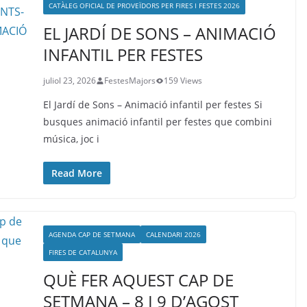
CATÀLEG OFICIAL DE PROVEÏDORS PER FIRES I FESTES 2026
EL JARDÍ DE SONS – ANIMACIÓ
INFANTIL PER FESTES
juliol 23, 2026
FestesMajors
159 Views
El Jardí de Sons – Animació infantil per festes Si
busques animació infantil per festes que combini
música, joc i
Read More
AGENDA CAP DE SETMANA
CALENDARI 2026
FIRES DE CATALUNYA
QUÈ FER AQUEST CAP DE
SETMANA – 8 I 9 D’AGOST