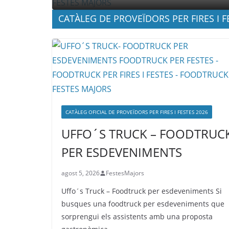
CATÀLEG DE PROVEÏDORS PER FIRES I F
CATÀLEG OFICIAL DE PROVEÏDORS PER FIRES I FESTES 2026
UFFO´S TRUCK – FOODTRUC
PER ESDEVENIMENTS
agost 5, 2026
FestesMajors
Uffo´s Truck – Foodtruck per esdeveniments Si
busques una foodtruck per esdeveniments que
sorprengui els assistents amb una proposta