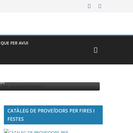
– QUE FER AVUI
MENTS
ors
CATÀLEG DE PROVEÏDORS PER FIRES I
FESTES