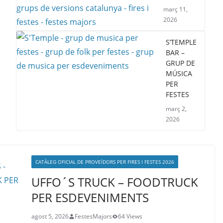
març 11,
2026
S’TEMPLE
BAR –
GRUP DE
MÚSICA
PER
FESTES
març 2,
2026
CATÀLEG OFICIAL DE PROVEÏDORS PER FIRES I FESTES 2026
UFFO´S TRUCK – FOODTRUCK
PER ESDEVENIMENTS
agost 5, 2026
FestesMajors
64 Views