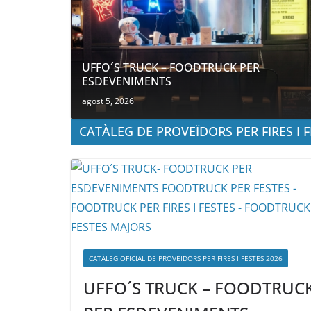
UFFO´S TRUCK – FOODTRUCK PER
ESDEVENIMENTS
agost 5, 2026
CATÀLEG DE PROVEÏDORS PER FIRES I F
CATÀLEG OFICIAL DE PROVEÏDORS PER FIRES I FESTES 2026
UFFO´S TRUCK – FOODTRUC