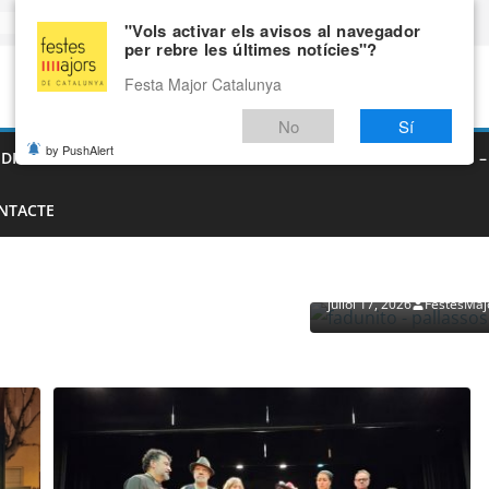
"Vols activar els avisos al navegador
per rebre les últimes notícies"?
Festa Major Catalunya
No
Sí
by PushAlert
EDIEVALS – AGENDA DE FIRES MEDIEVALS 2026
FIRES I FESTES 
NTACTE
PROVEÏDORS PER ESDEVENI
PALLASSOS
juliol 17, 2026
FestesMaj