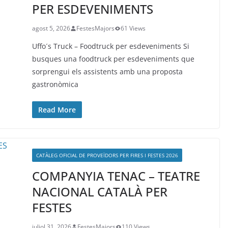
PER ESDEVENIMENTS
agost 5, 2026
FestesMajors
61 Views
Uffo´s Truck – Foodtruck per esdeveniments Si
busques una foodtruck per esdeveniments que
sorprengui els assistents amb una proposta
gastronòmica
Read More
CATÀLEG OFICIAL DE PROVEÏDORS PER FIRES I FESTES 2026
COMPANYIA TENAC – TEATRE
NACIONAL CATALÀ PER
FESTES
juliol 31, 2026
FestesMajors
110 Views