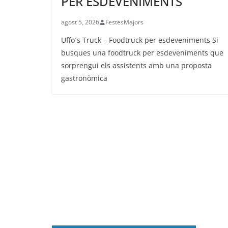
PER ESDEVENIMENTS
agost 5, 2026
FestesMajors
Uffo´s Truck – Foodtruck per esdeveniments Si
busques una foodtruck per esdeveniments que
sorprengui els assistents amb una proposta
gastronòmica