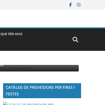
– QUE FER AVUI
MENTS
ors
CATÀLEG DE PROVEÏDORS PER FIRES I
FESTES