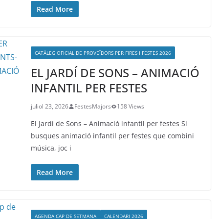
Read More
CATÀLEG OFICIAL DE PROVEÏDORS PER FIRES I FESTES 2026
EL JARDÍ DE SONS – ANIMACIÓ
INFANTIL PER FESTES
juliol 23, 2026
FestesMajors
158 Views
El Jardí de Sons – Animació infantil per festes Si
busques animació infantil per festes que combini
música, joc i
Read More
AGENDA CAP DE SETMANA
CALENDARI 2026