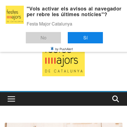
Skip
Diumenge, agost 9, 2026
"Vols activar els avisos al navegador
to
per rebre les últimes notícies"?
Última:
content
Festa Major Catalunya
No
Sí
by PushAlert