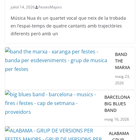
juliol 14, 2026
FestesMajors
Música Nua és un quartet vocal que neix de la trobada
en l’espai-temps de quatre cantants amb trajectòries
diferents però amb un
BAND
THE
MARXA
maig 23,
2026
BARCELONA
BIG BLUES
BAND
maig 16, 2026
ALABAMA
– GRUP