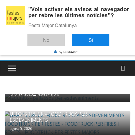
Skip
Dijous, agost 6, 2026
"Vols activar els avisos al navegador
to
per rebre les últimes notícies"?
Última:
content
Festa Major Catalunya
No
Sí
by PushAlert
PROVEÏDORS PER ESDEVENIMENTS
PALLASSOS
juliol 17, 2026
FestesMajors
UFFO´S TRUCK – FOODTRUCK PER
ESDEVENIMENTS
agost 5, 2026
COMPANYIA TENAC – TEATRE NACIONAL CATALÀ