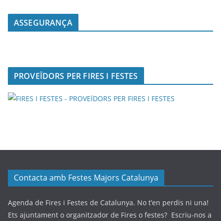
ASSEGURANÇA
PROVEÏDORS PER FIRES I FESTES
Contacta amb Festes Majors Catalunya
Agenda de Fires i Festes de Catalunya. No t’en perdis ni una!
Ets ajuntament o organitzador de Fires o festes? Escriu-nos a