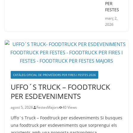
PER
FESTES
març 2,
2026
CATÀLEG OFICIAL DE PROVEÏDORS PER FIRES I FESTES 2026
UFFO´S TRUCK – FOODTRUCK
PER ESDEVENIMENTS
agost 5, 2026
FestesMajors
40 Views
Uffo´s Truck – Foodtruck per esdeveniments Si busques
una foodtruck per esdeveniments que sorprengui els
assistents amb una proposta gastronòmica