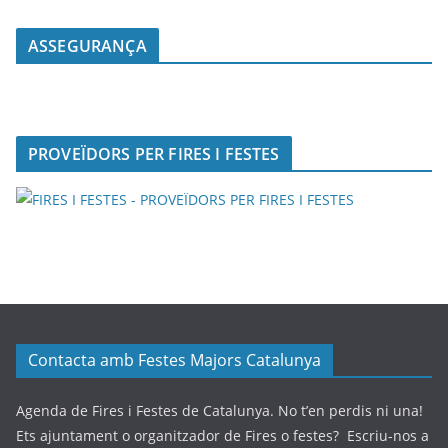
ASSEGURANÇA
PROVEÏDORS PER FIRES I FESTES
Contacta amb Festes Majors Catalunya
Agenda de Fires i Festes de Catalunya. No t’en perdis ni una!
Ets ajuntament o organitzador de Fires o festes? Escriu-nos a