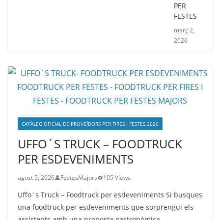
PER
FESTES
març 2,
2026
CATÀLEG OFICIAL DE PROVEÏDORS PER FIRES I FESTES 2026
UFFO´S TRUCK – FOODTRUCK
PER ESDEVENIMENTS
agost 5, 2026
FestesMajors
105 Views
Uffo´s Truck – Foodtruck per esdeveniments Si busques
una foodtruck per esdeveniments que sorprengui els
assistents amb una proposta gastronòmica