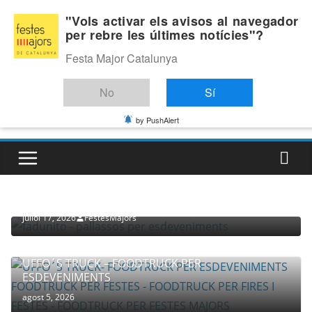
Skip
Dilluns, agost 10, 2026
"Vols activar els avisos al navegador
to
per rebre les últimes notícies"?
Última:
content
Festa Major Catalunya
No
Sí
by PushAlert
PROVEÏDORS PER ESDEVENIMENTS
PALLASSOS
juliol 17, 2026
FestesMajors
UFFO´S TRUCK – FOODTRUCK PER
ESDEVENIMENTS
agost 5, 2026
COMPANYIA TENAC – TEATRE NACIONAL CATALÀ