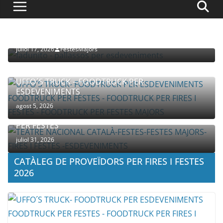
PROVEÏDORS PER ESDEVENIMENTS
PALLASSOS
juliol 17, 2026
FestesMajors
UFFO´S TRUCK – FOODTRUCK PER
ESDEVENIMENTS
agost 5, 2026
COMPANYIA TENAC – TEATRE NACIONAL CATALÀ
PER FESTES
juliol 31, 2026
CATÀLEG DE PROVEÏDORS PER FIRES I FESTES
2026