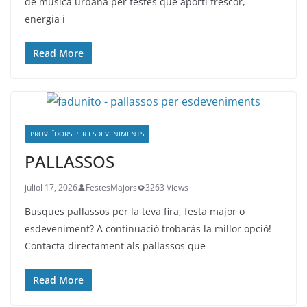
de música urbana per festes que aporti frescor,
energia i
Read More
PROVEÏDORS PER ESDEVENIMENTS
PALLASSOS
juliol 17, 2026
FestesMajors
3263 Views
Busques pallassos per la teva fira, festa major o
esdeveniment? A continuació trobaràs la millor opció!
Contacta directament als pallassos que
Read More