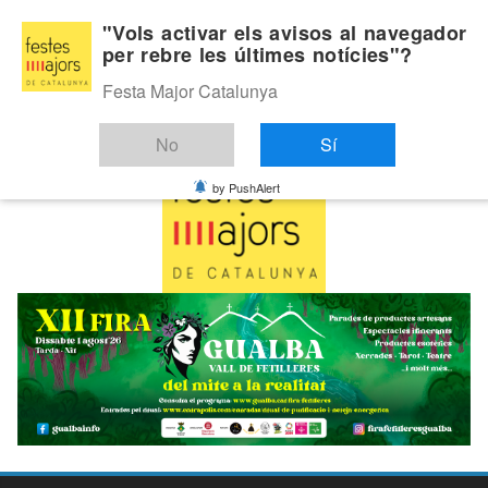
Skip
Diumenge, agost 9, 2026
"Vols activar els avisos al navegador
to
per rebre les últimes notícies"?
Última:
content
Festa Major Catalunya
No
Sí
by PushAlert