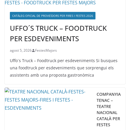
CATÀLEG OFICIAL DE PROVEÏDORS PER FIRES I FESTES 2026
UFFO´S TRUCK – FOODTRUCK
PER ESDEVENIMENTS
agost 5, 2026
FestesMajors
Uffo´s Truck – Foodtruck per esdeveniments Si busques
una foodtruck per esdeveniments que sorprengui els
assistents amb una proposta gastronòmica
COMPANYIA
TENAC –
TEATRE
NACIONAL
CATALÀ PER
FESTES