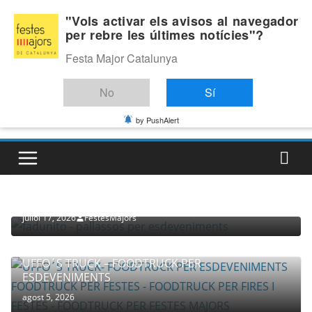
Skip
Dissabte, agost 8, 2026
"Vols activar els avisos al navegador
to
per rebre les últimes notícies"?
Última:
content
Festa Major Catalunya
No
Sí
by PushAlert
PROVEÏDORS PER ESDEVENIMENTS
PALLASSOS
juliol 17, 2026
FestesMajors
UFFO´S TRUCK – FOODTRUCK PER
ESDEVENIMENTS
agost 5, 2026
COMPANYIA TENAC – TEATRE NACIONAL CATALÀ