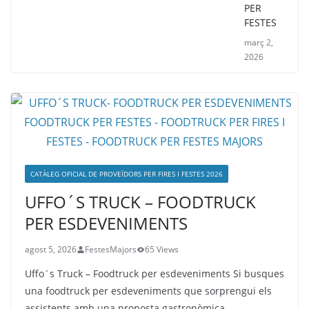
PER
FESTES
març 2,
2026
CATÀLEG OFICIAL DE PROVEÏDORS PER FIRES I FESTES 2026
UFFO´S TRUCK – FOODTRUCK
PER ESDEVENIMENTS
agost 5, 2026
FestesMajors
65 Views
Uffo´s Truck – Foodtruck per esdeveniments Si busques
una foodtruck per esdeveniments que sorprengui els
assistents amb una proposta gastronòmica