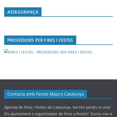
ASSEGURANÇA
PROVEÏDORS PER FIRES I FESTES
Contacta amb Festes Majors Catalunya
Agenda de Fires i Festes de Catalunya. No t’en perdis ni una!
Ets ajuntament o organitzador de Fires o festes? Escriu-nos a