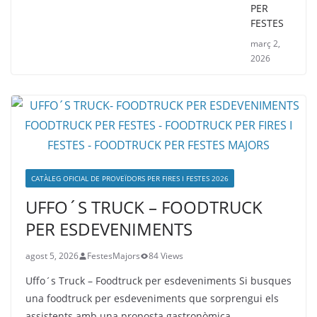
PER
FESTES
març 2,
2026
CATÀLEG OFICIAL DE PROVEÏDORS PER FIRES I FESTES 2026
UFFO´S TRUCK – FOODTRUCK
PER ESDEVENIMENTS
agost 5, 2026
FestesMajors
84 Views
Uffo´s Truck – Foodtruck per esdeveniments Si busques
una foodtruck per esdeveniments que sorprengui els
assistents amb una proposta gastronòmica