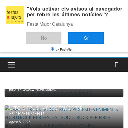
Skip
Diumenge, agost 9, 2026
"Vols activar els avisos al navegador
to
per rebre les últimes notícies"?
Última:
content
Festa Major Catalunya
No
Sí
by PushAlert
PROVEÏDORS PER ESDEVENIMENTS
PALLASSOS
juliol 17, 2026
FestesMajors
UFFO´S TRUCK – FOODTRUCK PER
ESDEVENIMENTS
agost 5, 2026
COMPANYIA TENAC – TEATRE NACIONAL CATALÀ