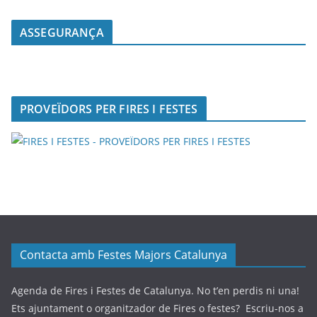
ASSEGURANÇA
PROVEÏDORS PER FIRES I FESTES
Contacta amb Festes Majors Catalunya
Agenda de Fires i Festes de Catalunya. No t’en perdis ni una!
Ets ajuntament o organitzador de Fires o festes? Escriu-nos a