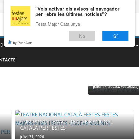
"Vols activar els avisos al navegador
per rebre les últimes notícies"?
Festa Major Catalunya
No
Sí
by PushAlert
EDIEVALS – AGENDA DE FIRES MEDIEVALS 2026
FIRES I FESTES 
NTACTE
PROVEÏDORS PER ESDEVENI
PALLASSOS
juliol 17, 2026
FestesMaj
COMPANYIA TENAC – TEATRE NACIONAL
CATALÀ PER FESTES
juliol 31, 2026