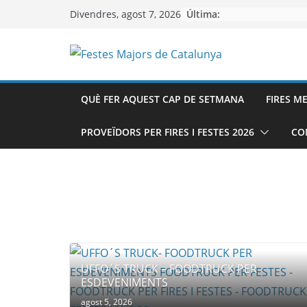
Skip
Última:
Divendres, agost 7, 2026
to
content
QUÈ FER AQUEST CAP DE SETMANA
FIRES M
PROVEÏDORS PER FIRES I FESTES 2026
CO
UFFO´S TRUCK – FOODTRUCK PER
ESDEVENIMENTS
agost 5, 2026