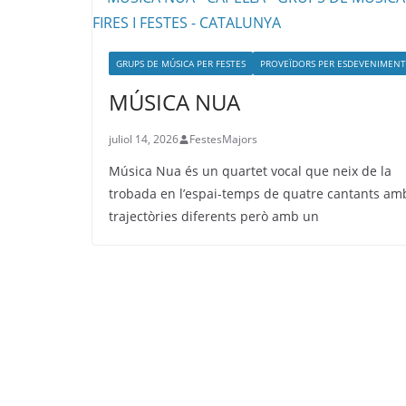
GRUPS DE MÚSICA PER FESTES
PROVEÏDORS PER ESDEVENIMENT
MÚSICA NUA
juliol 14, 2026
FestesMajors
Música Nua és un quartet vocal que neix de la
trobada en l’espai-temps de quatre cantants am
trajectòries diferents però amb un