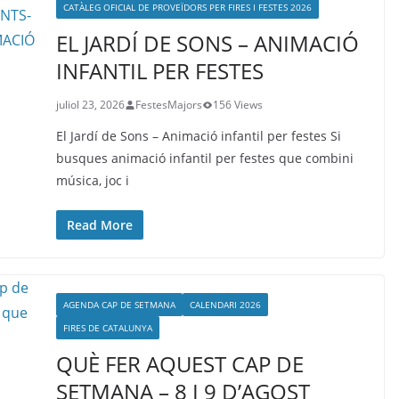
CATÀLEG OFICIAL DE PROVEÏDORS PER FIRES I FESTES 2026
EL JARDÍ DE SONS – ANIMACIÓ
INFANTIL PER FESTES
juliol 23, 2026
FestesMajors
156 Views
El Jardí de Sons – Animació infantil per festes Si
busques animació infantil per festes que combini
música, joc i
Read More
AGENDA CAP DE SETMANA
CALENDARI 2026
FIRES DE CATALUNYA
QUÈ FER AQUEST CAP DE
SETMANA – 8 I 9 D’AGOST