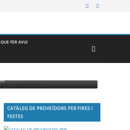
– QUE FER AVUI
MENTS
ors
CATÀLEG DE PROVEÏDORS PER FIRES I
FESTES