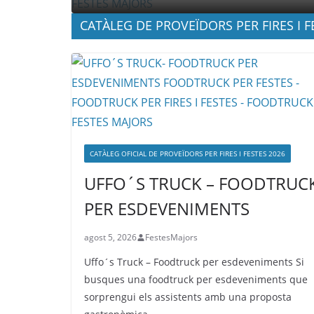
CATÀLEG DE PROVEÏDORS PER FIRES I F
CATÀLEG OFICIAL DE PROVEÏDORS PER FIRES I FESTES 2026
UFFO´S TRUCK – FOODTRUC
PER ESDEVENIMENTS
agost 5, 2026
FestesMajors
Uffo´s Truck – Foodtruck per esdeveniments Si
busques una foodtruck per esdeveniments que
sorprengui els assistents amb una proposta