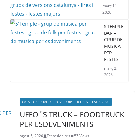
març 11,
2026
S’TEMPLE
BAR –
GRUP DE
MÚSICA
PER
FESTES
març 2,
2026
CATÀLEG OFICIAL DE PROVEÏDORS PER FIRES I FESTES 2026
UFFO´S TRUCK – FOODTRUCK
PER ESDEVENIMENTS
agost 5, 2026
FestesMajors
57 Views