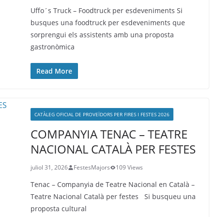
Uffo´s Truck – Foodtruck per esdeveniments Si
busques una foodtruck per esdeveniments que
sorprengui els assistents amb una proposta
gastronòmica
Read More
CATÀLEG OFICIAL DE PROVEÏDORS PER FIRES I FESTES 2026
COMPANYIA TENAC – TEATRE
NACIONAL CATALÀ PER FESTES
juliol 31, 2026
FestesMajors
109 Views
Tenac – Companyia de Teatre Nacional en Català –
Teatre Nacional Català per festes Si busqueu una
proposta cultural