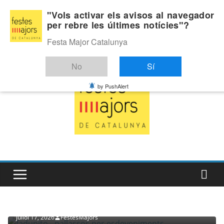
Skip
Dissabte, agost 8, 2026
"Vols activar els avisos al navegador
to
per rebre les últimes notícies"?
Última:
content
Festa Major Catalunya
No
Sí
by PushAlert
PROVEÏDORS PER ESDEVENIMENTS
PALLASSOS
juliol 17, 2026
FestesMajors