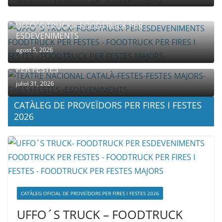
UFFO´S TRUCK – FOODTRUCK PER
ESDEVENIMENTS
agost 5, 2026
COMPANYIA TENAC – TEATRE NACIONAL CATALÀ
PER FESTES
juliol 31, 2026
CATÀLEG DE PROVEÏDORS PER FIRES I FESTES
2026
CATÀLEG OFICIAL DE PROVEÏDORS PER FIRES I FESTES 2026
UFFO´S TRUCK – FOODTRUCK