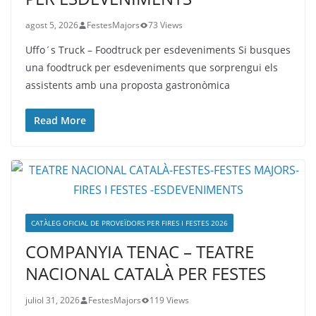
agost 5, 2026
FestesMajors
73 Views
Uffo´s Truck – Foodtruck per esdeveniments Si busques
una foodtruck per esdeveniments que sorprengui els
assistents amb una proposta gastronòmica
Read More
CATÀLEG OFICIAL DE PROVEÏDORS PER FIRES I FESTES 2026
COMPANYIA TENAC – TEATRE
NACIONAL CATALÀ PER FESTES
juliol 31, 2026
FestesMajors
119 Views