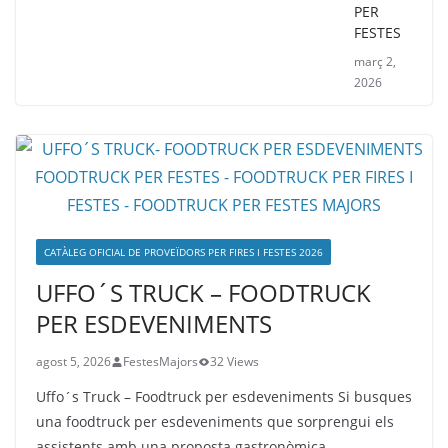
PER
FESTES
març 2,
2026
CATÀLEG OFICIAL DE PROVEÏDORS PER FIRES I FESTES 2026
UFFO´S TRUCK – FOODTRUCK
PER ESDEVENIMENTS
agost 5, 2026
FestesMajors
32 Views
Uffo´s Truck – Foodtruck per esdeveniments Si busques
una foodtruck per esdeveniments que sorprengui els
assistents amb una proposta gastronòmica