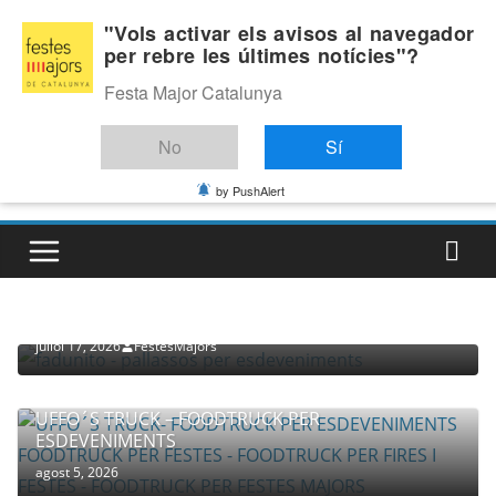
Skip
Dijous, agost 6, 2026
"Vols activar els avisos al navegador
to
per rebre les últimes notícies"?
Última:
content
Festa Major Catalunya
No
Sí
by PushAlert
PROVEÏDORS PER ESDEVENIMENTS
PALLASSOS
juliol 17, 2026
FestesMajors
UFFO´S TRUCK – FOODTRUCK PER
ESDEVENIMENTS
agost 5, 2026
COMPANYIA TENAC – TEATRE NACIONAL CATALÀ