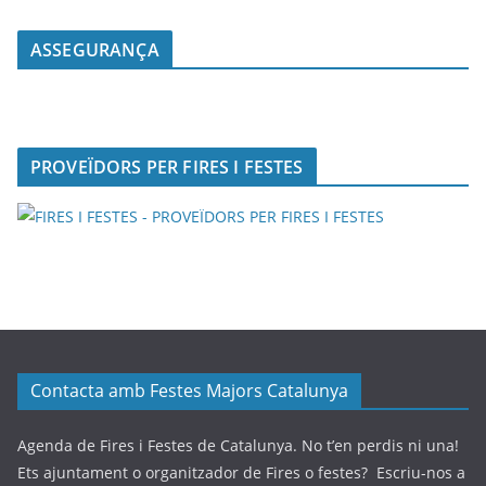
ASSEGURANÇA
PROVEÏDORS PER FIRES I FESTES
Contacta amb Festes Majors Catalunya
Agenda de Fires i Festes de Catalunya. No t’en perdis ni una!
Ets ajuntament o organitzador de Fires o festes? Escriu-nos a