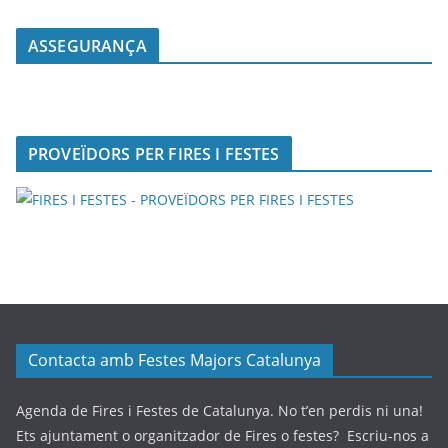
ASSEGURANÇA
PROVEÏDORS PER FIRES I FESTES
Contacta amb Festes Majors Catalunya
Agenda de Fires i Festes de Catalunya. No t’en perdis ni una!
Ets ajuntament o organitzador de Fires o festes? Escriu-nos a