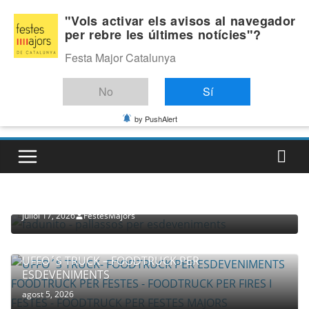
Skip
Dimecres, agost 5, 2026
"Vols activar els avisos al navegador
to
per rebre les últimes notícies"?
Última:
content
Festa Major Catalunya
No
Sí
by PushAlert
PROVEÏDORS PER ESDEVENIMENTS
PALLASSOS
juliol 17, 2026
FestesMajors
UFFO´S TRUCK – FOODTRUCK PER
ESDEVENIMENTS
agost 5, 2026
COMPANYIA TENAC – TEATRE NACIONAL CATALÀ