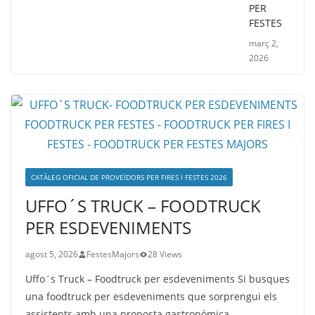
PER
FESTES
març 2,
2026
CATÀLEG OFICIAL DE PROVEÏDORS PER FIRES I FESTES 2026
UFFO´S TRUCK – FOODTRUCK
PER ESDEVENIMENTS
agost 5, 2026
FestesMajors
28 Views
Uffo´s Truck – Foodtruck per esdeveniments Si busques
una foodtruck per esdeveniments que sorprengui els
assistents amb una proposta gastronòmica