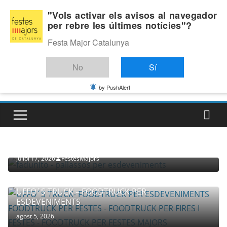
Skip
Divendres, agost 7, 2026
"Vols activar els avisos al navegador
to
per rebre les últimes notícies"?
Última:
content
Festa Major Catalunya
No
Sí
by PushAlert
PROVEÏDORS PER ESDEVENIMENTS
PALLASSOS
juliol 17, 2026
FestesMajors
UFFO´S TRUCK – FOODTRUCK PER
ESDEVENIMENTS
agost 5, 2026
COMPANYIA TENAC – TEATRE NACIONAL CATALÀ