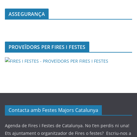
ASSEGURANÇA
PROVEÏDORS PER FIRES I FESTES
Contacta amb Festes Majors Catalunya
Agenda de Fires i Festes de Catalunya. No t’en perdis ni una!
Ets ajuntament o organitzador de Fires o festes? Escriu-nos a