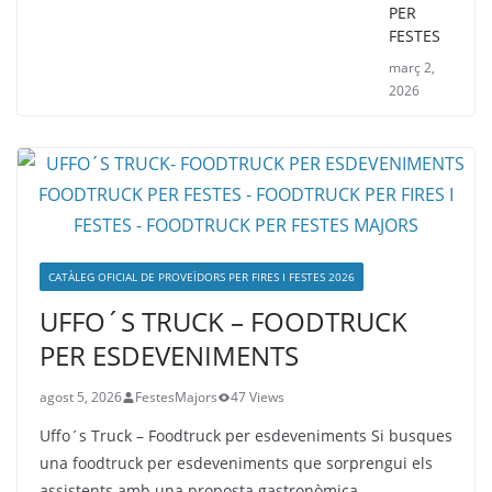
PER
FESTES
març 2,
2026
CATÀLEG OFICIAL DE PROVEÏDORS PER FIRES I FESTES 2026
UFFO´S TRUCK – FOODTRUCK
PER ESDEVENIMENTS
agost 5, 2026
FestesMajors
47 Views
Uffo´s Truck – Foodtruck per esdeveniments Si busques
una foodtruck per esdeveniments que sorprengui els
assistents amb una proposta gastronòmica