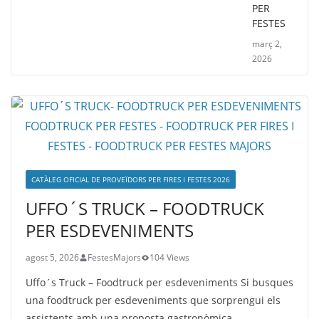
PER
FESTES
març 2,
2026
CATÀLEG OFICIAL DE PROVEÏDORS PER FIRES I FESTES 2026
UFFO´S TRUCK – FOODTRUCK
PER ESDEVENIMENTS
agost 5, 2026
FestesMajors
104 Views
Uffo´s Truck – Foodtruck per esdeveniments Si busques
una foodtruck per esdeveniments que sorprengui els
assistents amb una proposta gastronòmica