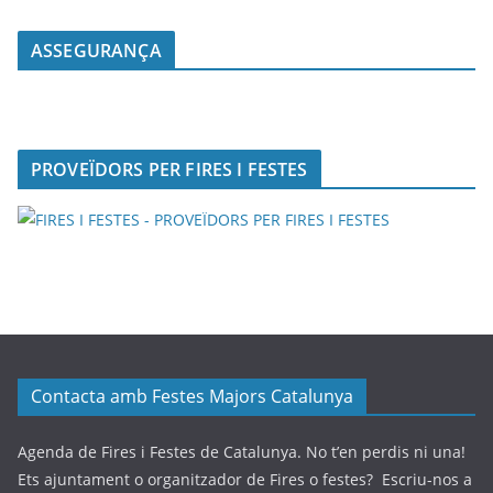
ASSEGURANÇA
PROVEÏDORS PER FIRES I FESTES
Contacta amb Festes Majors Catalunya
Agenda de Fires i Festes de Catalunya. No t’en perdis ni una!
Ets ajuntament o organitzador de Fires o festes? Escriu-nos a