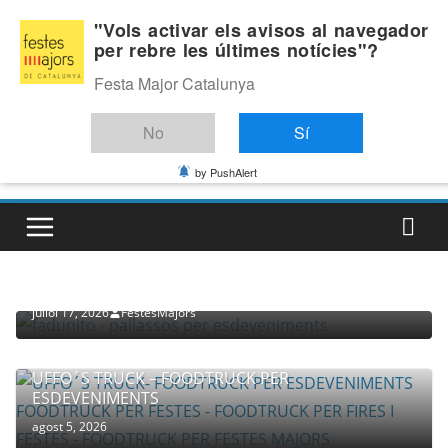
Skip
Dilluns, agost 10, 2026
"Vols activar els avisos al navegador
to
per rebre les últimes notícies"?
Última:
content
Festa Major Catalunya
No
Sí
by PushAlert
PROVEÏDORS PER ESDEVENIMENTS
PALLASSOS
juliol 17, 2026
FestesMajors
UFFO´S TRUCK – FOODTRUCK PER
ESDEVENIMENTS
agost 5, 2026
COMPANYIA TENAC – TEATRE NACIONAL CATALÀ