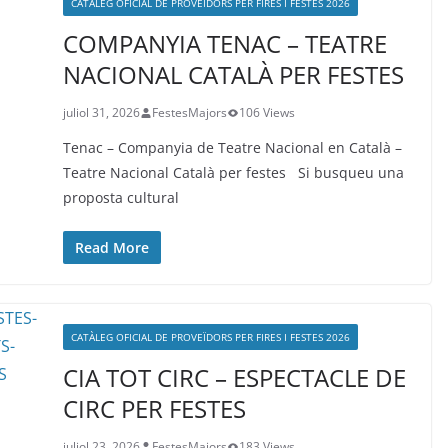
CATÀLEG OFICIAL DE PROVEÏDORS PER FIRES I FESTES 2026
COMPANYIA TENAC – TEATRE
NACIONAL CATALÀ PER FESTES
juliol 31, 2026
FestesMajors
106 Views
Tenac – Companyia de Teatre Nacional en Català –
Teatre Nacional Català per festes Si busqueu una
proposta cultural
Read More
CATÀLEG OFICIAL DE PROVEÏDORS PER FIRES I FESTES 2026
CIA TOT CIRC – ESPECTACLE DE
CIRC PER FESTES
juliol 23, 2026
FestesMajors
183 Views