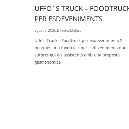
UFFO´S TRUCK – FOODTRUC
PER ESDEVENIMENTS
agost 5, 2026
FestesMajors
Uffo´s Truck – Foodtruck per esdeveniments Si
busques una foodtruck per esdeveniments que
sorprengui els assistents amb una proposta
gastronòmica