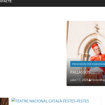
NTACTE
PROVEÏDORS PER ESDEVENI
PALLASSOS
juliol 17, 2026
FestesMaj