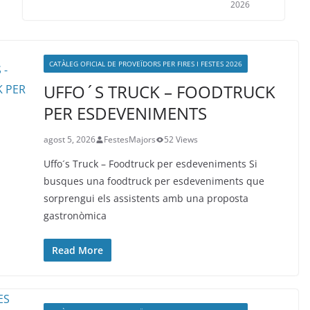
2026
CATÀLEG OFICIAL DE PROVEÏDORS PER FIRES I FESTES 2026
UFFO´S TRUCK – FOODTRUCK
PER ESDEVENIMENTS
agost 5, 2026
FestesMajors
52 Views
Uffo´s Truck – Foodtruck per esdeveniments Si
busques una foodtruck per esdeveniments que
sorprengui els assistents amb una proposta
gastronòmica
Read More