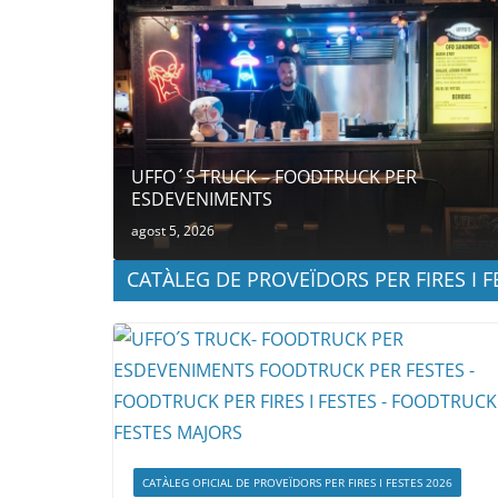
UFFO´S TRUCK – FOODTRUCK PER
ESDEVENIMENTS
agost 5, 2026
CATÀLEG DE PROVEÏDORS PER FIRES I F
CATÀLEG OFICIAL DE PROVEÏDORS PER FIRES I FESTES 2026