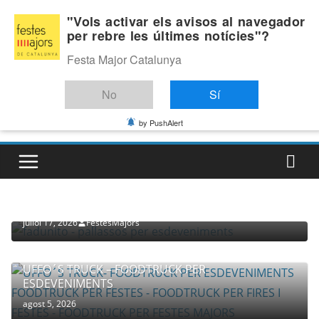
Skip
Dissabte, agost 8, 2026
"Vols activar els avisos al navegador
to
per rebre les últimes notícies"?
Última:
content
Festa Major Catalunya
No
Sí
by PushAlert
PROVEÏDORS PER ESDEVENIMENTS
PALLASSOS
juliol 17, 2026
FestesMajors
UFFO´S TRUCK – FOODTRUCK PER
ESDEVENIMENTS
agost 5, 2026
COMPANYIA TENAC – TEATRE NACIONAL CATALÀ