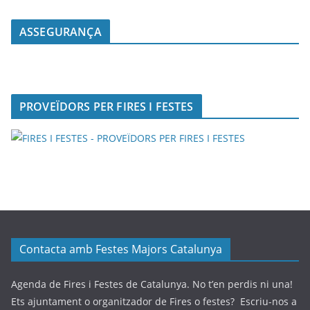
ASSEGURANÇA
PROVEÏDORS PER FIRES I FESTES
Contacta amb Festes Majors Catalunya
Agenda de Fires i Festes de Catalunya. No t’en perdis ni una!
Ets ajuntament o organitzador de Fires o festes? Escriu-nos a