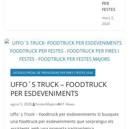
PER
FESTES
març 2,
2026
CATÀLEG OFICIAL DE PROVEÏDORS PER FIRES I FESTES 2026
UFFO´S TRUCK – FOODTRUCK
PER ESDEVENIMENTS
agost 5, 2026
FestesMajors
61 Views
Uffo´s Truck – Foodtruck per esdeveniments Si busques
una foodtruck per esdeveniments que sorprengui els
assistents amb una proposta gastronòmica