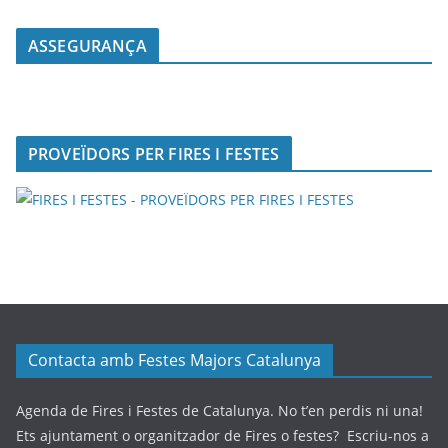
ASSEGURANÇA
PROVEÏDORS PER FIRES I FESTES
Contacta amb Festes Majors Catalunya
Agenda de Fires i Festes de Catalunya. No t’en perdis ni una!
Ets ajuntament o organitzador de Fires o festes? Escriu-nos a