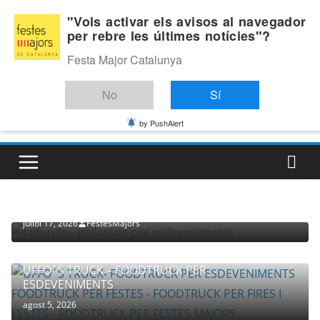
Skip
Divendres, agost 7, 2026
"Vols activar els avisos al navegador
to
per rebre les últimes notícies"?
Última:
content
Festa Major Catalunya
No
Sí
by PushAlert
PROVEÏDORS PER ESDEVENIMENTS
PALLASSOS
juliol 17, 2026
FestesMajors
UFFO´S TRUCK – FOODTRUCK PER
ESDEVENIMENTS
agost 5, 2026
COMPANYIA TENAC – TEATRE NACIONAL CATALÀ