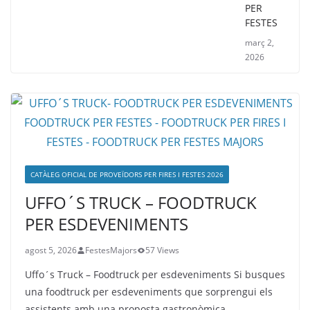
PER
FESTES
març 2,
2026
CATÀLEG OFICIAL DE PROVEÏDORS PER FIRES I FESTES 2026
UFFO´S TRUCK – FOODTRUCK
PER ESDEVENIMENTS
agost 5, 2026
FestesMajors
57 Views
Uffo´s Truck – Foodtruck per esdeveniments Si busques
una foodtruck per esdeveniments que sorprengui els
assistents amb una proposta gastronòmica