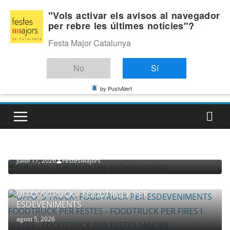
Skip
Dissabte, agost 8, 2026
"Vols activar els avisos al navegador
to
per rebre les últimes notícies"?
Última:
content
Festa Major Catalunya
No
Sí
by PushAlert
PROVEÏDORS PER ESDEVENIMENTS
PALLASSOS
juliol 17, 2026
FestesMajors
UFFO´S TRUCK – FOODTRUCK PER
ESDEVENIMENTS
agost 5, 2026
COMPANYIA TENAC – TEATRE NACIONAL CATALÀ