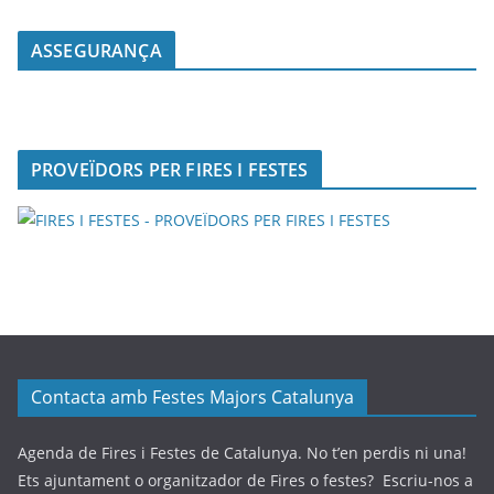
ASSEGURANÇA
PROVEÏDORS PER FIRES I FESTES
Contacta amb Festes Majors Catalunya
Agenda de Fires i Festes de Catalunya. No t’en perdis ni una!
Ets ajuntament o organitzador de Fires o festes? Escriu-nos a