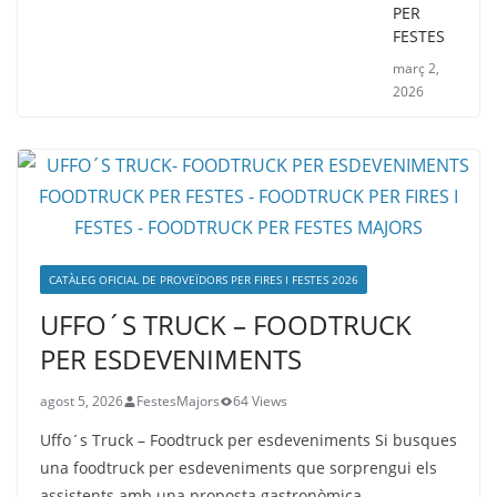
PER
FESTES
març 2,
2026
CATÀLEG OFICIAL DE PROVEÏDORS PER FIRES I FESTES 2026
UFFO´S TRUCK – FOODTRUCK
PER ESDEVENIMENTS
agost 5, 2026
FestesMajors
64 Views
Uffo´s Truck – Foodtruck per esdeveniments Si busques
una foodtruck per esdeveniments que sorprengui els
assistents amb una proposta gastronòmica