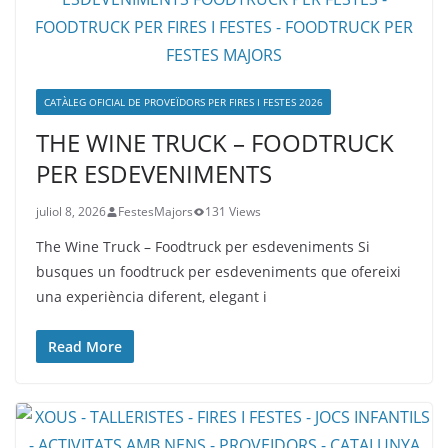
CATÀLEG OFICIAL DE PROVEÏDORS PER FIRES I FESTES 2026
THE WINE TRUCK – FOODTRUCK
PER ESDEVENIMENTS
juliol 8, 2026
FestesMajors
131 Views
The Wine Truck – Foodtruck per esdeveniments Si
busques un foodtruck per esdeveniments que ofereixi
una experiència diferent, elegant i
Read More