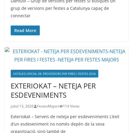
Dantuvi – Grup de versions per festes Si busques un
grup de versions per festes a Catalunya capaç de
connectar
Read More
CATÀLEG OFICIAL DE PROVEÏDORS PER FIRES I FESTES 2026
EXTERIOKAT – NETEJA PER
ESDEVENIMENTS
juliol 13, 2026
FestesMajors
114 Views
Exteriokat – Serveis de neteja per esdeveniments L’èxit
d’un esdeveniment no només depèn de la seva
organització, sinó també de