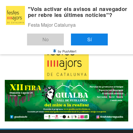
Skip
Dissabte, agost 8, 2026
"Vols activar els avisos al navegador
to
per rebre les últimes notícies"?
Última:
content
Festa Major Catalunya
No
Sí
by PushAlert