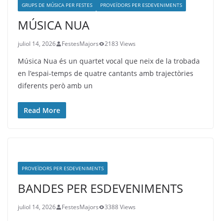
GRUPS DE MÚSICA PER FESTES
PROVEÏDORS PER ESDEVENIMENTS
MÚSICA NUA
juliol 14, 2026
FestesMajors
2183 Views
Música Nua és un quartet vocal que neix de la trobada
en l’espai-temps de quatre cantants amb trajectòries
diferents però amb un
Read More
PROVEÏDORS PER ESDEVENIMENTS
BANDES PER ESDEVENIMENTS
juliol 14, 2026
FestesMajors
3388 Views