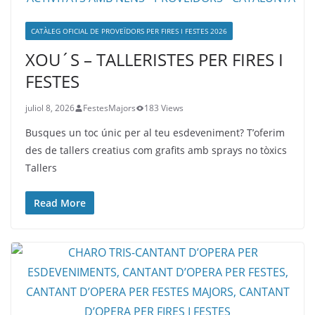
CATÀLEG OFICIAL DE PROVEÏDORS PER FIRES I FESTES 2026
XOU´S – TALLERISTES PER FIRES I
FESTES
juliol 8, 2026
FestesMajors
183 Views
Busques un toc únic per al teu esdeveniment? T’oferim
des de tallers creatius com grafits amb sprays no tòxics
Tallers
Read More