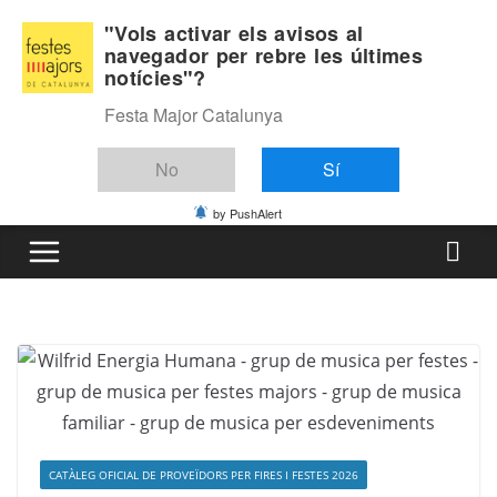
Skip
Dissabte, agost 8, 2026
"Vols activar els avisos al
to
navegador per rebre les últimes
Última:
notícies"?
content
Festa Major Catalunya
No
Sí
by PushAlert
CATÀLEG OFICIAL DE PROVEÏDORS PER FIRES I FESTES 2026