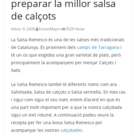
preparar la millor salsa
de calçots
febrer 9, 2026
FestesMajors
3529 Views
La Salsa Romesco és una de les salses més tradicionals
de Catalunya. És provinent dels
camps de Tarragona
i
té un ús que engloba una gran varietat de plats, però
principalment la acompanyem per menjar Calçots i
Xató.
La
S
alsa Romesco també té diferents noms com ara
Salvitxada, Salsa de calçots o Salsa vermella. En tota cas
i sigui com sigui el seu nom, estem d’acord en que és
una part molt important per a que la nostra calçotada
sigui un èxit rotund. A continuació podeu veure la
recepta per fer una bona Salsa Romesco per
acompanyar les vostres
calçotades
.