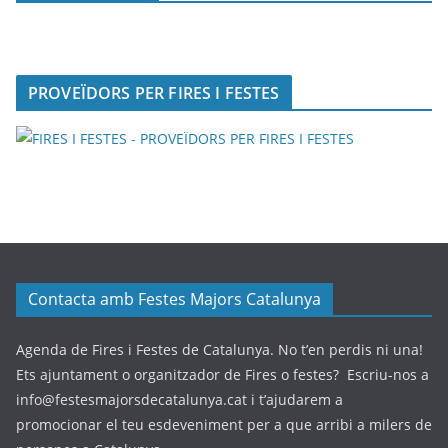
PROVEÏDORS PER FIRES I FESTES
Contacta amb Festes Majors Catalunya
Agenda de Fires i Festes de Catalunya. No t’en perdis ni una!
Ets ajuntament o organitzador de Fires o festes? Escriu-nos a
info@festesmajorsdecatalunya.cat i t’ajudarem a
promocionar el teu esdeveniment per a que arribi a milers de