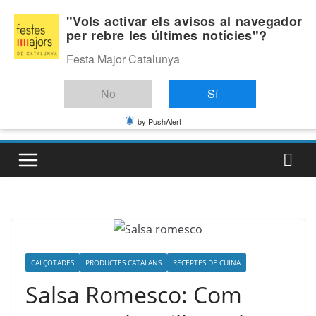
Skip
Divendres, agost 7, 2026
"Vols activar els avisos al navegador
to
per rebre les últimes notícies"?
Última:
content
Festa Major Catalunya
No
Sí
by PushAlert
CALÇOTADES
PRODUCTES CATALANS
RECEPTES DE CUINA
Salsa Romesco: Com